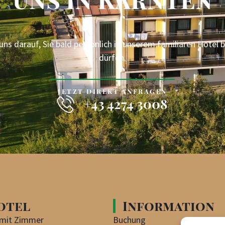
uns darauf, Sie bald persönlich in unserem familiären Hotel
dürfen.
JETZT DIREKT ANFRAGEN
+43 4274 3008
otel
Information
 mit Zimmer
Buchung