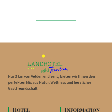
Wir freuen uns darauf, Sie bald persönlich in unserem
familiären Hotel begrüßen zu dürfen.
JETZT DIREKT ANFRAGEN
+43 4274 3008
Nur 3 km von Velden entfernt, bieten wir Ihnen den
perfekten Mix aus Natur, Wellness und herzlicher
Gastfreundschaft.
Hotel
Information