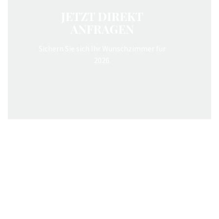
JETZT DIREKT
ANFRAGEN
Sichern Sie sich Ihr Wunschzimmer für
2026.
Verbringen Sie
entspannte Tage bei uns
in Kärnten